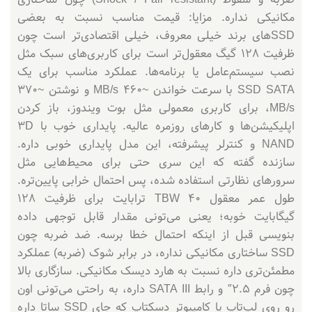
مکانیکی نداره. مزایا: قیمت مناسب نسبت به بعضی
SSDهای برند خیلی معروف، خیلی اقتصادی‌تر است چون
ظرفیت ۱۲۸ گیگ معقول‌تر است برای کاربری‌های سبک مثل
نصب سیستم‌عامل یا برنامه‌ها. عملکرد مناسب برای یک
SSD SATA با سرعت خواندن ~460 MB/s و نوشتن ~370
MB/s، برای کاربری معمولی مثل بوت ویندوز، باز کردن
اپلیکیشن‌ها و کارهای روزمره عالیه. پایداری خوب با 3D
NAND و کنترلر پیشرفته، این مدل پایداری خوبی داره.
سازنده گفته که این سری حتی برای محیط‌هایی مثل
سرورهای نظارتی استفاده شده، پس احتمال خرابی پایین‌تره.
طول عمر معقول TBW 40 ترابایت برای ظرفیت ۱۲۸
گیگابایت خوبه؛ یعنی می‌تونی مقدار قابل توجهی داده
بنویسی قبل از اینکه احتمال خطا برسه. ضد ضربه چون
SSD ساختاری مکانیکی نداره، در برابر شوک (ضربه) عملکرد
مطمئن‌تری داره نسبت به هارد دیسک مکانیکی. سازگاری بالا
چون فرم 2.5″ و رابط SATA III داره، به راحتی می‌تونی اون
رو روی لپ‌تاپ یا کامپیوتر دسکتاپ که جای SSD ساتا داره