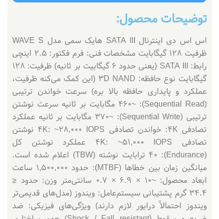
توضیحات محصول:
اس اس دی اینترنال SATA III هایک سمی مدل WAVE S
ظرفیت 128 گیگابایت مشخصات فنی: فرم فکتور: ۲.۵ اینچی
رابط: SATA III (یعنی حدود ۶ گیگابیت بر ثانیه) ظرفیت: ۱۲۸
گیگابایت نوع حافظه: 3D NAND (این کمک می‌کنه ظرفیت،
عملکرد و پایداری حافظه بالا بره) سرعت خواندن ترتیبی
(Sequential Read): ~۴۶۰ مگابایت بر ثانیه سرعت نوشتن
ترتیبی (Sequential Write): ~۳۷۰ مگابایت بر ثانیه عملکرد
تصادفی ۴K: خواندن تصادفی ۴K: ~۲۸,۰۰۰ IOPS نوشتن
تصادفی ۴K: ~۵۱,۰۰۰ IOPS عملکرد نوشتن کل
(Endurance): ۴۰ ترابایت نوشته (TBW) اعلام شده است.
میانگین زمان بین خطاها (MTBF): حدود 1,500,000 ساعت
ابعاد محصول: ~۱۰ × ۶.۹ × ۰.۷ سانتی‌متر وزن: حدود ≤
۳۴.۴ گرم پشتیبانی سیستم‌عامل: ویندوز (مدل‌های قدیمی‌تر
ویندوز احتمالاً درایور لازم دارند) ویژگی‌های فیزیکی: ضد
ضربه و سقوط (Shock / Fall resistant) چون ساختاری