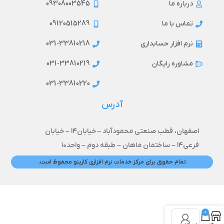
09308003545
درباره ما
09120515289
تماس با ما
031-33810218
نرم افزار حسابداری
031-33810219
مشاوره رایگان
031-33810220
آدرس
اصفهان، قطب صنعتی محمودآباد –
خیابان۱۴ –
خیابان
فرعی۱۴ – ساختمان ماهان – طبقه دوم – واحد۱۰
تمام حقوق برای مرکز خدمات نرم افزاری کارینو محفوظ است.
0