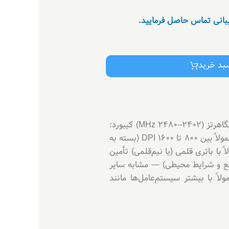
یبانی تماس حاصل فرمایید.
سبد خرید
مشخصات فنی : نوع اتصال: بی‌سیم (Wireless) با دانگل USB — رابط USB 2.0 فرکانس ارتباط بی‌سیم: ۲.۴ گیگاهرتز (2402–2480 MHz) کیبورد:
تعداد کلیدها: 104 کلید استاندارد اتصال Plug & Play (نیازی به درایور خاص ندارد) ماوس: دقت حسگر (DPI): معمولاً بین ۸۰۰ تا ۱۶۰۰ DPI (بسته به
 ست‌ها، معمولاً با باتری قلمی (یا نیم‌قلمی) تأمین
نیست. محدوده برد بی‌سیم: تا تقریباً ۱۰ متر (بسته به موانع و شرایط محیطی) — مشابه سایر
گاری سیستم‌عامل‌ها: معمولاً با بیشتر سیستم‌عامل‌ها مانند