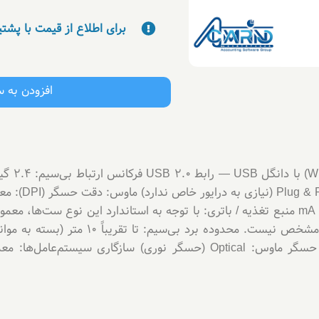
برای اطلاع از قیمت با پشت
افزودن به 
مدل دقیق) جریان کاری ماوس: 25 mA @ 3.0 V منبع تغذیه / باتری: با توجه به استاندارد این نوع
می‌شود — اگرچه مقدار دقیق باتری از منبع مشخص 
ست‌های وایرلس با فرکانس 2.4 GHz. نوع حسگر ماوس: Optical (حسگر نوری) ساز