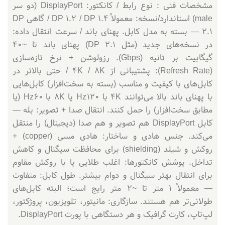
مشخصات فنی : نوع رابط / کانکتور: DisplayPort (دو سر
male) استاندارد/نسخه: معمولاً DP 1.2 / DP 1.4 / گاهی DP
2.1 — بسته به مدل کابل. پهنای باند / سرعت انتقال داده:
در نسخه‌های جدید (مثل DP 2.1) پهنای باند تا ~ 40
گیگابیت بر ثانیه (Gbps). رزولوشن + نرخ تازه‌سازی
(Refresh Rate): پشتیبانی از 4K / 8K / حتی بالاتر در
کابل‌های با کیفیت و مناسب (بسته به سخت‌افزار) کابل‌هایی
با پهنای باند بالا می‌توانند 4K با 120 Hz یا 8K با 60 Hz (یا
مطابق سخت‌افزار) را حمل کنند. انتقال صدا + تصویر: بله —
کابل DisplayPort هم تصویر و هم صدا (دیجیتال) را منتقل
می‌کند. جنس هادی و ساختار: هادی مسی (copper) +
روکش و شیلد (shielding) برای محافظت سیگنال و کاهش
تداخل. پوشش کانکتورها: اغلب طلایی یا با روکش مقاوم
برای انتقال بهتر سیگنال و دوام بیشتر. طول کابل: متفاوت
— معمولاً 1 متر تا ~2 متر رایج است؛ البته کابل‌های
طولانی‌تر هم هستند. سازگاری: مانیتور، تلویزیون، پروژکتور،
لپ‌تاپ، کارت گرافیک و هر دستگاهی با پورت DisplayPort.