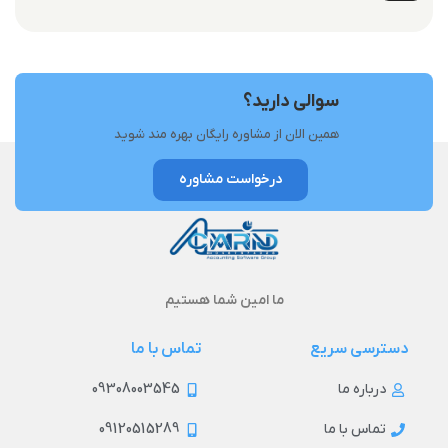
سوالی دارید؟
همین الان از مشاوره رایگان بهره مند شوید
درخواست مشاوره
ما امین شما هستیم
دسترسی سریع
تماس با ما
09308003545
درباره ما
09120515289
تماس با ما