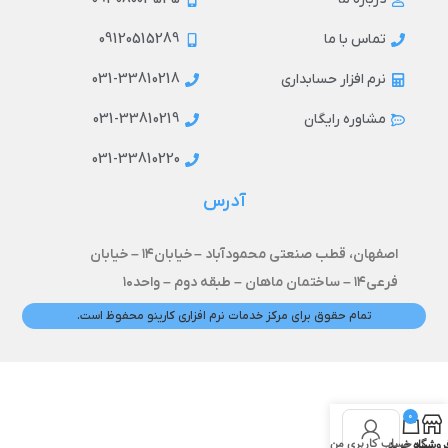
09120515289
تماس با ما
031-33810218
نرم افزار حسابداری
031-33810219
مشاوره رایگان
031-33810220
آدرس
اصفهان، قطب صنعتی محمودآباد –
خیابان۱۴ –
خیابان
فرعی۱۴ – ساختمان ماهان – طبقه دوم – واحد۱۰
تمام حقوق برای مرکز خدمات نرم افزاری کارینو محفوظ است.
0
حساب کاربری من
روشگاه
سبد خرید