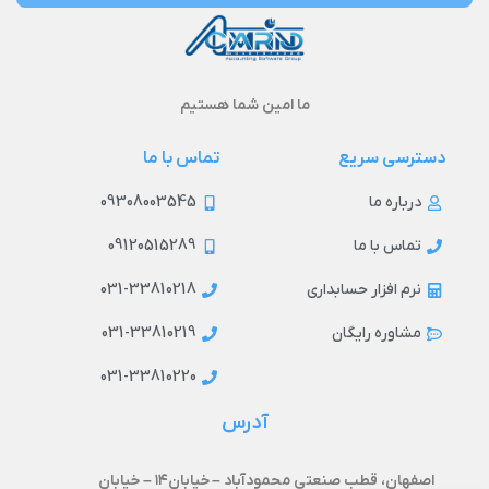
ما امین شما هستیم
دسترسی سریع
تماس با ما
09308003545
درباره ما
09120515289
تماس با ما
031-33810218
نرم افزار حسابداری
031-33810219
مشاوره رایگان
031-33810220
آدرس
اصفهان، قطب صنعتی محمودآباد –
خیابان۱۴ –
خیابان