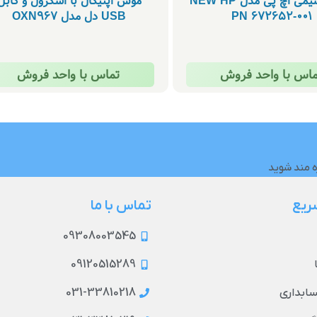
ماوس سیمی اچ پی مدل NEW HP
موس اپتیکال با اسکرول و کابل
PN 672652-001
USB دل مدل OXN967
ماس با واحد فروش
تماس با واحد فروش
ه مند شوید
ریع
تماس با ما
09308003545
09120515289
031-33810218
حسابداری