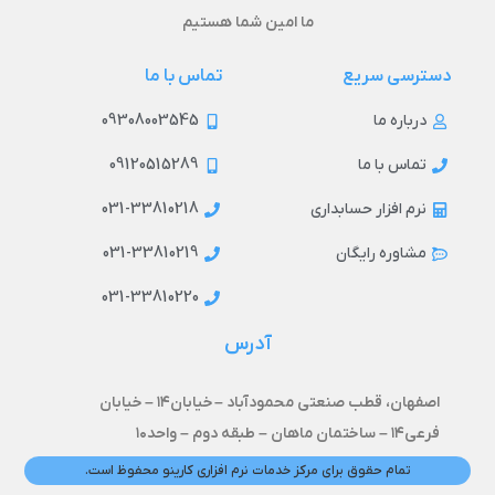
ما امین شما هستیم
دسترسی سریع
تماس با ما
09308003545
درباره ما
09120515289
تماس با ما
031-33810218
نرم افزار حسابداری
031-33810219
مشاوره رایگان
031-33810220
آدرس
اصفهان، قطب صنعتی محمودآباد –
خیابان۱۴ –
خیابان
فرعی۱۴ – ساختمان ماهان – طبقه دوم – واحد۱۰
تمام حقوق برای مرکز خدمات نرم افزاری کارینو محفوظ است.