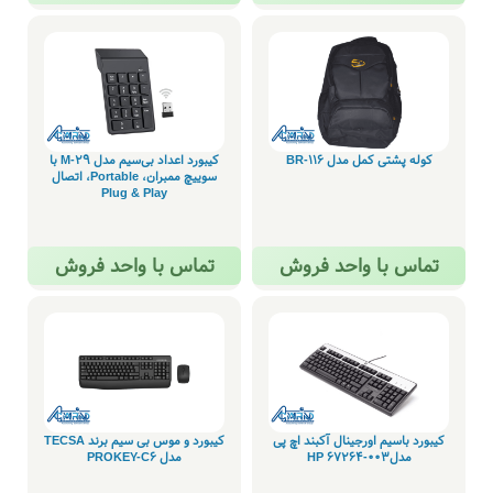
کوله پشتی کمل مدل BR-116
کیبورد اعداد بی‌سیم مدل M-29 با
سوییچ ممبران، Portable، اتصال
Plug & Play
تماس با واحد فروش
تماس با واحد فروش
کیبورد باسیم اورجینال آکبند اچ پی
کیبورد و موس بی سیم برند TECSA
مدل003-HP 67264
مدل PROKEY-C6