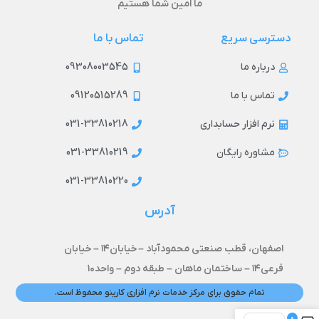
ما امین شما هستیم
دسترسی سریع
تماس با ما
09308003545
درباره ما
09120515289
تماس با ما
031-33810218
نرم افزار حسابداری
031-33810219
مشاوره رایگان
031-33810220
آدرس
اصفهان، قطب صنعتی محمودآباد –
خیابان۱۴ –
خیابان
فرعی۱۴ – ساختمان ماهان – طبقه دوم – واحد۱۰
تمام حقوق برای مرکز خدمات نرم افزاری کارینو محفوظ است.
0