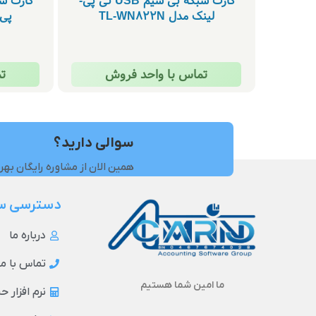
کارت شبکه بی سیم USB تی پی-
لینک مدل TL-WN822N
پی-لین
تماس با واحد فروش
ت
سوالی دارید؟
همین الان از مشاوره رایگان بهر
دسترسی س
درباره ما
تماس با ما
ما امین شما هستیم
نرم افزار 