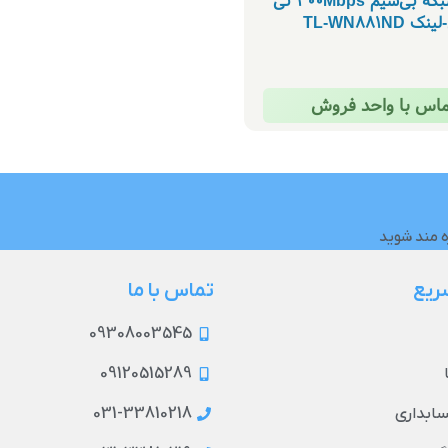
کارت شبکه بی‌سیم 300Mbps تی
ک TL-WN881ND
ماس با واحد فروش
ه مند شوید
ریع
تماس با ما
09308003545
09120515289
031-33810218
حسابداری