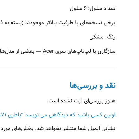
تعداد سلول: ‎6 سلول
برخی نسخه‌های با ظرفیت بالاتر موجودند (بسته به فروشنده): مثلاً 5200 mAh یا 8800 mAh در مدل‌های ار
رنگ: مشکی
سازگاری با لپ‌تاپ‌های سری Acer — بعضی از مدل‌های قدیمی Acer Aspire (مثلاً 4220, 4310, 4520, 4710 و …).
نقد و بررسی‌ها
هنوز بررسی‌ای ثبت نشده است.
اولین کسی باشید که دیدگاهی می نویسد “باطری Battery AS07A71”
نشانی ایمیل شما منتشر نخواهد شد.
بخش‌های موردنی