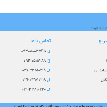
ه مند شوید
ریع
تماس با ما
09308003545
09120515289
031-33810218
حسابداری
031-33810219
گان
031-33810220
تمام حقوق برای مرکز خدمات نرم افزاری کارینو محفوظ است.