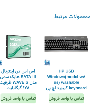
محصولات مرتبط
HP USB
اس اس دی اینترنال
Windows(model w8
SATA III هایک سمی
us) washable
مدل WAVE S ظرفیت
keyboard کیبورد اچ پی
128 گیگابایت
تماس با واحد فروش
تماس با واحد فروش