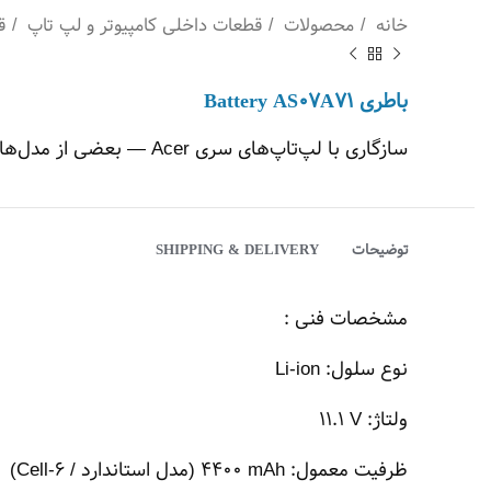
خانه
محصولات
قطعات داخلی کامپیوتر و لپ تاپ
ق
باطری Battery AS07A71
سازگاری با لپ‌تاپ‌های سری Acer — بعضی از مدل‌های قدیمی Acer Aspire (مثلاً 4220, 4310, 4520, 4710 و …)
توضیحات
SHIPPING & DELIVERY
مشخصات فنی :
نوع سلول: Li-ion
ولتاژ: ‎11.1 V
ظرفیت معمول: ‎4400 mAh (مدل استاندارد / 6-Cell)