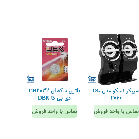
اسپیکر تسکو مدل TS-
باتری سکه ای CR2032
2060
دی بی کا DBK
گ
تماس با واحد فروش
تماس با واحد فروش
تماس ب