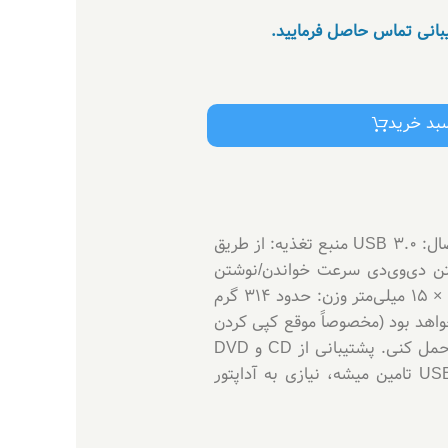
یبانی تماس حاصل فرمایید.
سبد خرید
درایو DVD اکسترنال اکسون مدل Pop-Up USB3 مشخصات فنی: برند: Exon نوع درایو: DVD اکسترنال رابط اتصال: USB 3.0 منبع تغذیه: از طریق
ارد) سرعت خواندن/نوشتن DVD: ۸× برای خواندن و نوشتن دی‌وی‌دی سرعت خواندن/نوشتن
CD: ۳۲× پشتیبانی از فرمت‌ها: CD و DVD سازگاری سیستم‌عامل: ویندوز و مک ابعاد فیزیکی: تقریباً ۱۴۰ × ۱۴۵ × ۱۵ میلی‌متر وزن: حدود ۳۱۴ گرم
رعت USB 3.0 چون از USB 3.0 استفاده می‌کنه، انتقال داده بین کامپیوتر و درایو سریع‌تر از USB 2.0 خواهد بود (مخصوصاً موقع کپی کردن
فایل‌های بزرگ). قابل حمل بودن وزن ۳۱۴ گرم و ابعاد جمع و جور باعث میشه بتونی راحت با لپ‌تاپ‌ت اون رو حمل کنی. پشتیبانی از CD و DVD
باهاش می‌تونی انواع دیسک‌های CD و DVD رو بخونی یا رایت کنی. منبع تغذیه ساده چون برقش از پورت USB تامین میشه، نیازی به آداپتور