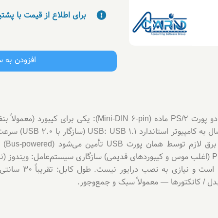
برای اطلاع از قیمت با پشت
افزودن به 
مشخصات فنی تبدیل : پورت‌ها / کانکتورها: دو پورت PS/2 ماده (pin
(بسته ب
پشتیبانی دستگاه: کیبورد و موس با رابط PS/2 (اغلب موس و کیبورد‌های قدیمی) سازگاری سیستم
ل / کانکتورها — معمولاً سبک و جمع‌وجور.