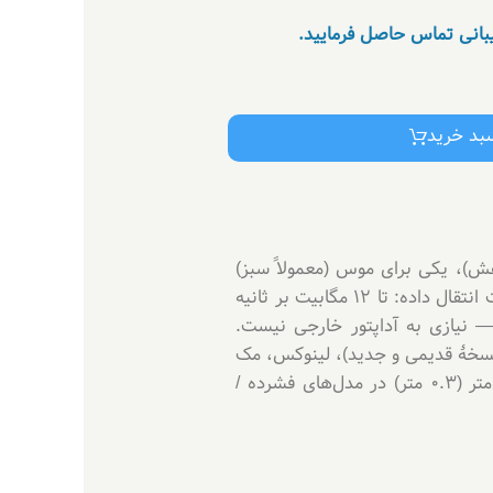
یبانی تماس حاصل فرمایید.
سبد خرید
Mini‑DIN 6‑): یکی برای کیبورد (معمولاً بنفش)، یکی برای موس (معمولاً سبز)
یک پورت USB Type‑A نری (Male) برای اتصال به کامپیوتر استاندارد USB: USB 1.1 (سازگار با USB 2.0) سرعت انتقال داده: تا 12 مگابیت بر ثانیه
ه محدودیت USB 1.1) منبع تغذیه: برق لازم توسط همان پورت USB تأمین می‌شود (Bus‑powered) — نیازی به آداپتور خارجی نیست.
‌عامل: ویندوز (نسخۀ قدیمی و جدید)، لینوکس، مک
و سیستم‌های دیگر — معمولاً Plug & Play است و نیازی به نصب درایور نیست. طول کابل: تقریباً ۳۰ سانتی‌متر (0.3 متر) در مدل‌های فشرده /