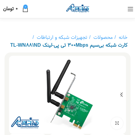
0
0
تومان
خانه
محصولات
تجهیزات شبکه و ارتباطات
کارت شبکه بی‌سیم 300Mbps تی پی-لینک TL-WN881ND
بزرگنمایی تصویر