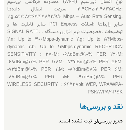
نوع اتصال :بی‌سیم (Wi-Fi) محدوده فرکانس بی‌سیم
:۲.۴GHz-۲.۴۸۳۵GHz سرعت انتقال داده‌ها
:۱۱g:۵۴/۴۸/۳۶/۲۴/۱۸/۱۲/۹/۶ Mbps – Auto Rate Sensing
سایر رابط‌ها :اسلات PCI Express سایر قابلیت ها و
توضیحات :خصوصیات نرم افزاری دستگاه : SIGNAL RATE:
۱۱n: Up to ۳۰۰Mbps-dynamic ۱۱g: Up to ۵۴Mbps-
dynamic ۱۱b: Up to ۱۱Mbps-dynamic RECEPTION
SENSITIVITY : ۲۷۰M: -۶۸dBm@۱۰% PER ۱۳۰M:
-۶۸dBm@۱۰% PER ۱۰۸M: -۷۳dBm@۱۰% PER ۵۴M:
-۷۳dBm@۱۰% PER ۱۱M: -۸۹dBm@۸% PER ۶M:
-۸۷dBm@۱۰% PER ۱M: -۹۰dBm@۸% PER
WIRELESS SECURITY : ۶۴/۱۲۸bit WEP, WPA/WPA-
PSK/WPA۲-PSK
نقد و بررسی‌ها
هنوز بررسی‌ای ثبت نشده است.