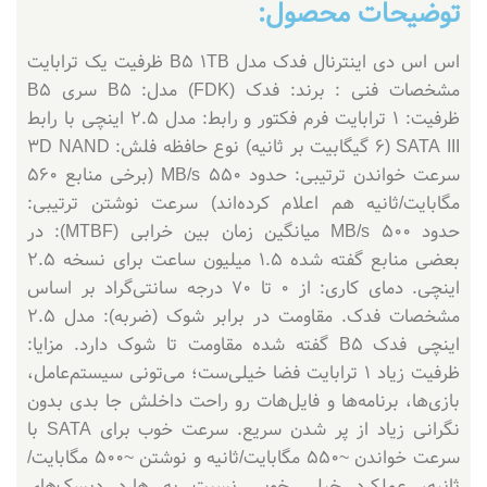
توضیحات محصول:
اس اس دی اینترنال فدک مدل B5 1TB ظرفیت یک ترابایت
مشخصات فنی : برند: فدک (FDK) مدل: B5 سری B5
ظرفیت: 1 ترابایت فرم فکتور و رابط: مدل 2.5 اینچی با رابط
SATA III (6 گیگابیت بر ثانیه) نوع حافظه فلش: 3D NAND
سرعت خواندن ترتیبی: حدود 550 MB/s (برخی منابع 560
مگابایت/ثانیه هم اعلام کرده‌اند) سرعت نوشتن ترتیبی:
حدود 500 MB/s میانگین زمان بین خرابی (MTBF): در
بعضی منابع گفته شده 1.5 میلیون ساعت برای نسخه 2.5
اینچی. دمای کاری: از 0 تا 70 درجه سانتی‌گراد بر اساس
مشخصات فدک. مقاومت در برابر شوک (ضربه): مدل 2.5
اینچی فدک B5 گفته شده مقاومت تا شوک دارد. مزایا:
ظرفیت زیاد 1 ترابایت فضا خیلی‌ست؛ می‌تونی سیستم‌عامل،
بازی‌ها، برنامه‌ها و فایل‌هات رو راحت داخلش جا بدی بدون
نگرانی زیاد از پر شدن سریع. سرعت خوب برای SATA با
سرعت خواندن ~550 مگابایت/ثانیه و نوشتن ~500 مگابایت/
ثانیه، عملکرد خیلی خوبی نسبت به هارد دیسک‌های