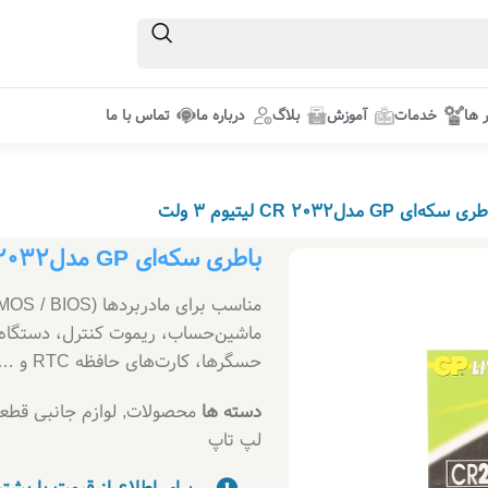
ر ها
خدمات
آموزش
بلاگ
درباره ما
تماس با ما
 سکه‌ای GP مدلCR 2032 لیتیوم ۳ ولت
باطری سکه‌ای GP مدلCR 2032 لیتیوم ۳ ولت
ماشین‌حساب، ریموت کنترل، دستگاه‌
حسگرها، کارت‌های حافظه RTC و …
دسته ها
محصولات
,
لوازم جانبی قطعا
لپ تاپ