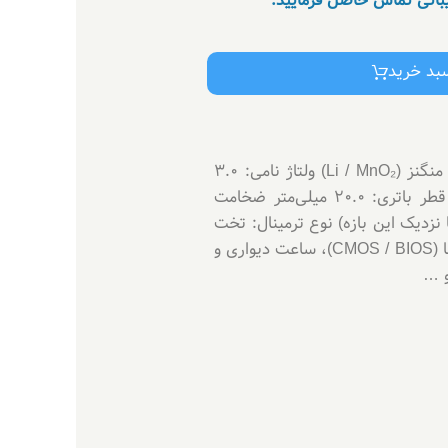
یبانی تماس حاصل فرمایید.
سبد خرید
مشخصات فنی : نوع باتری: Lithium coin cell (باتری سکه‌ای – غیر شارژی) ترکیب شیمیایی: لیتیم و دی‌اکسید منگنز (Li / MnO₂) ولتاژ نامی: ۳.۰
ولت ظرفیت معمول (تقریباً): بین 220 تا 240 میلی‌آمپر‌ساعت (mAh) — بسته به برند دقیق و شرایط تخلیه. قطر باتری: ۲۰.۰ میلی‌متر ضخامت
۳. میلی‌متر وزن تقریبی: حدود ۳ گرم دمای کاری معمول: در بیشتر مدل‌ها بین ~ -30 °C تا +60 °C (یا نزدیک این بازه) نوع ترمینال: تخت
(Flat +) و منفی دکمه‌ای (Button −) — یعنی همان ساختار استاندارد باتری سکه‌ای. کاربری مناسب برای: مادربردها (CMOS / BIOS)، ساعت دیواری و