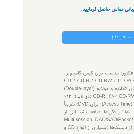
یبانی تماس حاصل فرمایید.
سبد خرید
 درایو: Internal DVD±RW / DVD Writer (درایو نوری) رابط اتصال: SATA (Serial ATA) فرم فکتور: مناسب برای کیس کامپیوتر،
Media Type): CD / CD-R / CD-RW / CD-ROM DVD / DVD±R / DV /
DVD±R DL (دو لایه) / DVD±R9 / DVD-RAM / DVD-ROM / DVD-RW / DVD+RW پشتیبانی از دیسک‌های تک‎لایه و دو‎لایه (Double-layer)
سرعت خواندن: CD: تا 48× DVD: تا 16× سرعت نوشتن / رایت: CD-R: 48× CD-RW: 24× DVD+R / DVD−R: 24× DVD±R DL (دو لایه): 12×
DVD+RW: 8× DVD-RW: 6× DVD-RAM: 12× (بسته به مدل / ورژن) حافظه بافر (Buffer): 2 MB زمان دسترسی (Access Time): برای DVD: تقریباً
فاع) رنگ: مشکی قابلیت‌ها / ویژگی‌ها اضافه: پشتیبانی از
Multi-session, DAO/SAO/Packet writing, Layer-Jump, Raw mo-
Burn و غیره) سیستم کاهش لرزش و نویز (ABS system) برای خواندن/نوشتن آرام‌تر پشتیبانی از طیف گسترده‌ای از دیسک‌ها (بسیاری از انواع CD و