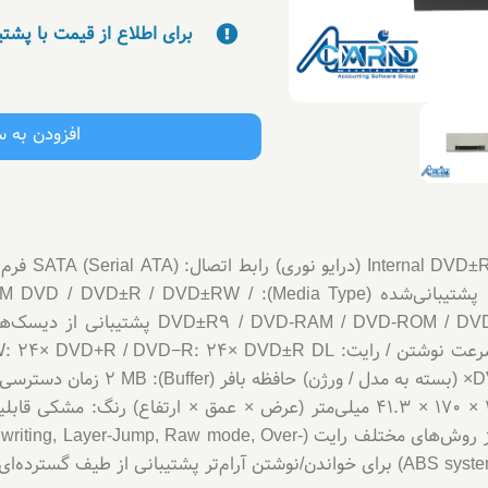
برای اطلاع از قیمت با پشت
افزودن به 
مشخصات فنی: نوع
جای 5.25 اینچ نیم-ارتفاع (½H) رسانه‌های پشتیبانی‌شده (D±RW
160 ms برای CD: تقریباً 140 ms ابعاد: 146 × 170 × 41.3 میلی‌متر (عرض × عمق × ارت
DVD رایت دو لایه (Dual-Layer) پشتیبانی از روش‌های مختلف رایت (de, Over