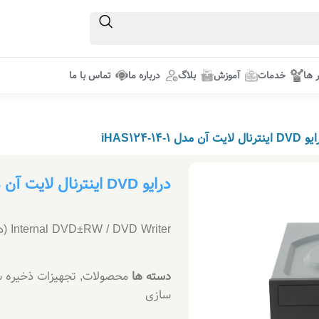
ر ها
خدمات
آموزش
بلاگ
درباره ما
تماس با ما
رنال لایت آن مدل iHAS124-14-1
درایو DVD اینترنال لایت آن مدل iHAS124-14-1
Internal DVD±RW / DVD Writer (درایو نوری)
دسته ها
محصولات
,
تجهیزات ذخیره س
سازی