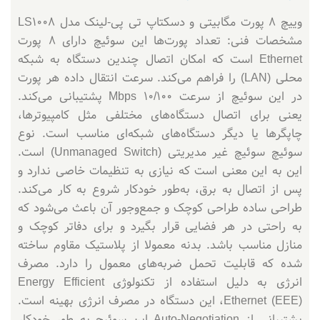
وییچ 8 پورت مگابیتی و دسکتاپ تی پی-لینک مدل LS1008
مشخصات فنی: تعداد پورت‌ها این سوئیچ دارای 8 پورت
Ethernet است که امکان اتصال چندین دستگاه به شبکه
محلی (LAN) را فراهم می‌کند. سرعت انتقال داده هر پورت
در این سوئیچ از سرعت 10/100 Mbps پشتیبانی می‌کند.
یعنی برای اتصال دستگاه‌های مختلفی مثل کامپیوترها،
چاپگرها یا دیگر دستگاه‌های شبکه‌ای مناسب است. نوع
سوئیچ سوئیچ غیر مدیریتی (Unmanaged Switch) است.
این به این معنی است که نیازی به تنظیمات خاصی ندارد و
پس از اتصال به برق، به‌طور خودکار شروع به کار می‌کند.
طراحی ساده طراحی کوچک و جمع‌وجور آن باعث می‌شود که
به راحتی در هر فضایی قرار بگیرد و برای دفاتر کوچک و
منازل مناسب باشد. بدنه معمولا از پلاستیک مقاوم ساخته
شده که قابلیت تحمل ضربه‌های معمول را دارد. مصرف
انرژی به دلیل استفاده از تکنولوژی Energy Efficient
Ethernet (EEE)، این دستگاه در مصرف انرژی بهینه است.
پشتیبانی از Auto-Negotiation این سوئیچ به طور خودکار