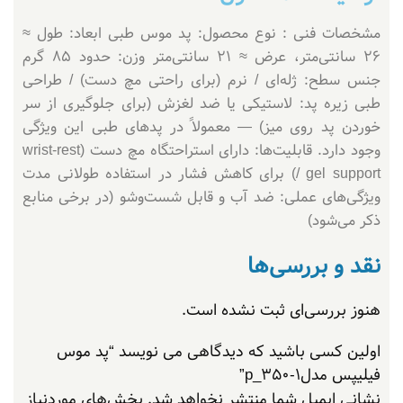
مشخصات فنی : نوع محصول: پد موس طبی ابعاد: طول ≈
26 سانتی‌متر، عرض ≈ 21 سانتی‌متر وزن: حدود 85 گرم
جنس سطح: ژله‌ای / نرم (برای راحتی مچ دست) / طراحی
طبی زیره پد: لاستیکی یا ضد لغزش (برای جلوگیری از سر
خوردن پد روی میز) — معمولاً در پدهای طبی این ویژگی
وجود دارد. قابلیت‌ها: دارای استراحتگاه مچ دست (wrist‑rest
/ gel support) برای کاهش فشار در استفاده طولانی مدت
ویژگی‌های عملی: ضد آب و قابل شست‌وشو (در برخی منابع
ذکر می‌شود)
نقد و بررسی‌ها
هنوز بررسی‌ای ثبت نشده است.
اولین کسی باشید که دیدگاهی می نویسد “پد موس
فیلیپس مدلp_350-1”
نشانی ایمیل شما منتشر نخواهد شد.
بخش‌های موردنیاز