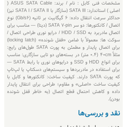
مشخصات فنی کابل : نام / برند: ASUS SATA Cable (
اصلی ) استاندارد: SATA III (سازگار با SATA I / SATA II نیز)
حداکثر سرعت انتقال داده: 6 گیگابیت بر ثانیه (6 Gb/s) نوع
اتصال / کانکتورها: دو سر SATA 7‑pin (دیتا) — مناسب برای
اتصال مادربرد به HDD / SSD / درایو نوری طراحی اتصال /
سوکت ها: معمولاً با ضامن «قفل شونده» (locking latch)
برای اتصال پایدار و مطمئن به پورت SATA طول‌های رایج:
مثلاً 40cm (0.4 متر) در بسته‌های دو تایی سازگاری: مناسب
برای انواع HDD و SSD و درایوهای نوری با رابط SATA —
برای استفاده در مادربردها و سیستم‌های دسکتاپ یا لپ‌تاپ
که پورت SATA دارند. کیفیت ساخت: کانکتورها و کابل با
کیفیت ساخت «اصلی» و مقاوم؛ طراحی برای انتقال پایدار
داده و کاهش احتمال قطع اتصال (به خاطر قفل شونده
بودن).
نقد و بررسی‌ها