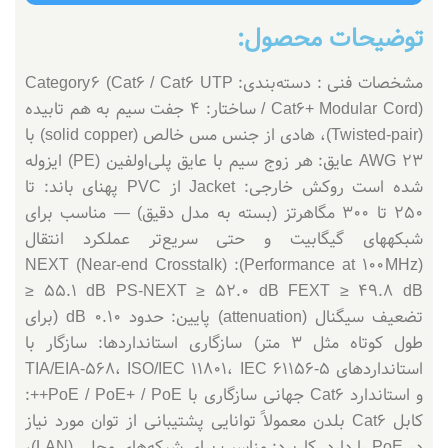
توضیحات محصول:
مشخصات فنی : دسته‌بندی: Category 6 (Cat6 / Cat6 UTP
/ Cat6+ Modular Cord) ساختار: ۴ جفت سیم به هم تابیده
(Twisted‑pair)، هادی از جنس مس خالص (solid copper) با
AWG 23 عایق: هر زوج سیم با عایق پلی‌اولفین (PE) ایزوله
شده است روکش خارجی: Jacket از PVC پهنای باند: تا
250 تا 300 مگاهرتز (بسته به مدل دقیق) — مناسب برای
شبکه‎های گیگابیت و حتی سریع‌تر عملکرد انتقال
(Performance at 100 MHz): NEXT (Near-end Crosstalk)
≥ 55.1 dB PS‑NEXT ≥ 52.0 dB FEXT ≥ 49.8 dB
تضعیف سیگنال (attenuation) پایین: حدود 0.10 dB (برای
طول کوتاه مثل 3 متر) سازگاری استانداردها: سازگار با
استانداردهای TIA/EIA-568، ISO/IEC 11801، IEC 61156-5
و استاندارد Cat6 جهانی سازگاری با PoE / PoE+ / PoE++:
کابل Cat6 بلدن معمولاً توانایی پشتیبانی از توان مورد نیاز
در PoE را دارد. کاربرد: مناسب برای شبکه‌های محلی (LAN)،