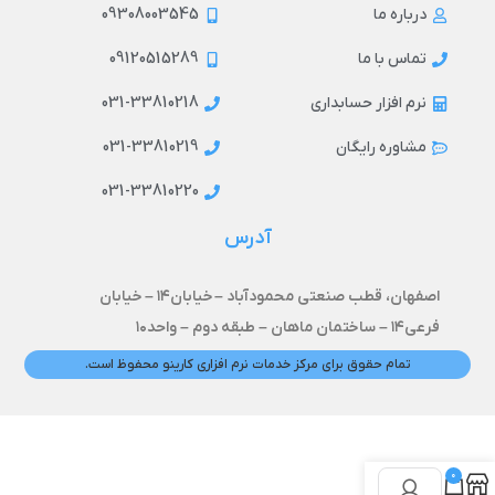
09308003545
درباره ما
09120515289
تماس با ما
031-33810218
نرم افزار حسابداری
031-33810219
مشاوره رایگان
031-33810220
آدرس
اصفهان، قطب صنعتی محمودآباد –
خیابان۱۴ –
خیابان
فرعی۱۴ – ساختمان ماهان – طبقه دوم – واحد۱۰
تمام حقوق برای مرکز خدمات نرم افزاری کارینو محفوظ است.
0