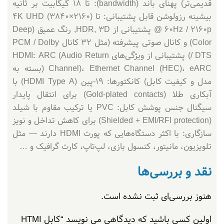
قدیمی‌تر) پهنای باند (bandwidth): تا 18 گیگابیت بر ثانیه
بیشینه رزولوشن قابل پشتیبانی: تا 4K UHD (3840×2160)
@ 60Hz / 2160p پشتیبانی از HDR, 3D, رنگ عمیق (Deep
Color) و کانال صوتی پیشرفته (مثل 32 کانال PCM / Dolby
/ DTS) پشتیبانی از ویژگی‌های HDMI: ARC (Audio Return
Channel)، Ethernet Channel (HEC)، eARC (بسته به
مدل و کیفیت کابل) کانکتورها: 19-پین (HDMI Type A) با
آبکاری طلا (Gold-plated contacts) برای انتقال پایدار
سیگنال جنس پوشش کابل: PVC یا ترکیب مقاوم با شیلد
(Shielded + EMI/RFI protection) برای کاهش تداخل و نویز
سازگاری: با اکثر دستگاه‌هایی که پورت HDMI دارند — مثل
تلویزیون، مانیتور، کنسول بازی، لپ‌تاپ، کارت گرافیک و …
نقد و بررسی‌ها
هنوز بررسی‌ای ثبت نشده است.
اولین کسی باشید که دیدگاهی می نویسد “کابل HTMI