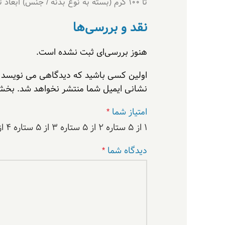
تا 100 گرم (بسته به نوع بدنه / جنس) ابعاد تقریبی: ~ 127 × 126 × 12.7 میلی‌متر (طول × عرض × ضخامت)
نقد و بررسی‌ها
هنوز بررسی‌ای ثبت نشده است.
اولین کسی باشید که دیدگاهی می نویسد “کدی 
نشانی ایمیل شما منتشر نخواهد شد.
بخش‌
امتیاز شما
*
۱ از ۵ ستاره
۲ از ۵ ستاره
۳ از ۵ ستاره
۴ از ۵ ستاره
دیدگاه شما
*