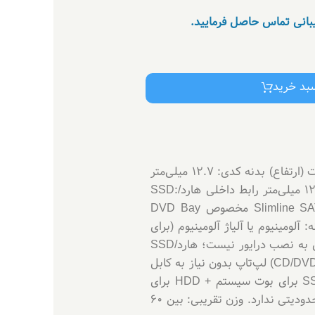
یبانی تماس حاصل فرمایید.
سبد خرید
مشخصات فنی : نوع محصول: Caddy / Adapter برای هارد/SSD ۲.۵ اینچی (جایگزین درایو نوری لپ‌تاپ) ضخامت (ارتفاع) بدنه کدی: ۱۲.۷ میلی‌متر
سازگاری با هارد/SSD: ۲.۵ اینچی SATA HDD یا SATA SSD — ضخامت هارد/SSD معمولاً 7، 9.5 یا تا ≈12.5 میلی‌متر رابط داخلی هارد/SSD:
SATA (22-pin standard SATA) رابط اتصال به مادربرد لپ‌تاپ (جای درایو نوری): Slim-SATA (یا همان Slimline SATA مخصوص DVD Bay
SATA) — یعنی انتقال داده تا 6 گیگابیت بر ثانیه بدنه: آلومینیوم یا آلیاژ آلومینیوم (برای
انتقال حرارت بهتر و دوام بیشتر) یا ترکیبی از آلومینیوم و پلاستیک، بسته به مدل. قابلیت Plug & Play — نیازی به نصب درایور نیست؛ هارد/SSD
پس از قرار دادن در کدی توسط سیستم شناسایی می‌شود. نصب آسان — جایگزینی مستقیم به جای درایو نوری (CD/DVD) لپ‌تاپ بدون نیاز به کابل
اضافه یا منبع تغذیه خارجی. کاربرد: افزودن هارد دوم یا SSD به لپ‌تاپ، افزایش فضای ذخیره‌سازی، نصب SSD برای بوت سیستم + HDD برای
داده‌ها. سازگاری سیستم‌عامل: با ویندوز، لینوکس و سایر سیستم‌ها (چون ارتباط SATA است) — سیستم‌عامل محدودیتی ندارد. وزن تقریبی: بین 60