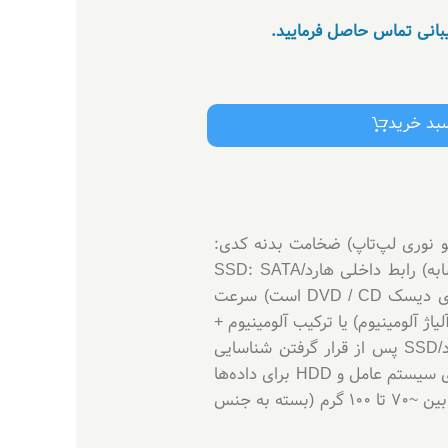
یبانی تماس حاصل فرمایید.
سبد خرید
خلی ۲.۵ اینچی (مخصوص جایگزینی درایو نوری لپ‌تاپ) ضخامت بدنه کدی:
9.5 میلی‌متر پشتیبانی هارد/SSD: ۲.۵ اینچی SATA HDD یا SATA SSD (با ضخامت 7 mm, 9.5 mm یا مشابه) رابط داخلی هارد/SSD: SATA
(22-pin standard SATA) رابط اتصال به مادربرد لپ‌تاپ: Slim-SATA یا رابط درایو نوری لپ‌تاپ (که معمولاً برای دیسک DVD / CD است) سرعت
 بدنه: اغلب آلومینیومی (یا آلیاژ آلومینیوم) یا ترکیب آلومینیوم +
پلاستیک، برای استحکام و انتقال حرارت بهتر نصب: به صورت Plug & Play — بدون نیاز به درایور خاص، هارد/SSD پس از قرار گرفتن شناسایی
می‌شود کاربرد: افزودن هارد یا SSD دوم به لپ‌تاپ — مناسب برای افزایش ظرفیت ذخیره‌سازی یا نصب SSD برای سیستم عامل و HDD برای داده‌ها
سازگاری سیستم‌عامل: Windows, Linux, macOS (در صورت BIOS/UEFI پشتیبانی کننده) وزن: معمولاً سبک — بین ~70 تا 100 گرم (بسته به جنس