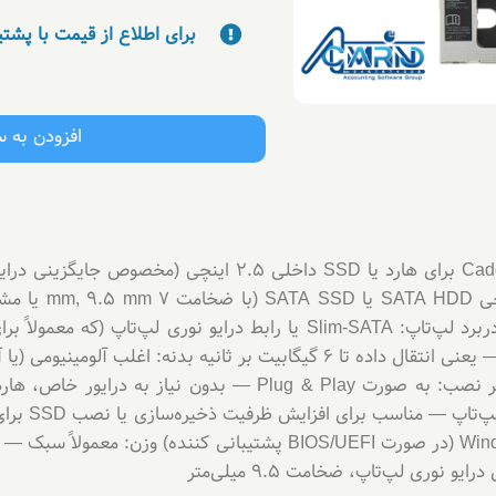
برای اطلاع از قیمت با پشت
افزودن به 
مشخصات فنی : نوع محصول: Caddy / Adapter برای هارد یا SSD دا
پشتیبانی رابط SATA: تا SATA III (6 Gb/s) — یعنی انتقال داده تا 6 گیگابیت بر ثانیه
نوری لپ‌تاپ، ضخامت 9.5 میلی‌متر