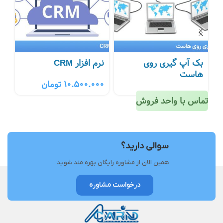
بک آپ گیری روی
نرم افزار CRM
نر
هاست
10.500.000
تومان
00
تماس با واحد فروش
سوالی دارید؟
همین الان از مشاوره رایگان بهره مند شوید
درخواست مشاوره