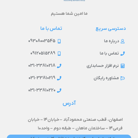
ما امین شما هستیم
دسترسی سریع
تماس با ما
09308003545
درباره ما
09120515289
تماس با ما
031-33810218
نرم افزار حسابداری
031-33810219
مشاوره رایگان
031-33810220
آدرس
اصفهان، قطب صنعتی محمودآباد –
خیابان۱۴ –
خیابان
فرعی۱۴ – ساختمان ماهان – طبقه دوم – واحد۱۰